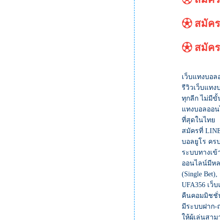
⚽︎ สมัคร
⚽︎ สมัคร
เว็บแทงบอลออ
รีวิวเว็บแทง
ทุกลีก ไม่มีข
แทงบอลออนไล
ที่สุดในไทย
สมัครที่ LI
บอลยูโร ครบ
ระบบทางเข้า
ออนไลน์มีหล
(Single Bet
UFA356 เว็บ
คืนคอมมิชชั่
มีระบบฝาก-ถ
ให้ผู้เล่นสา