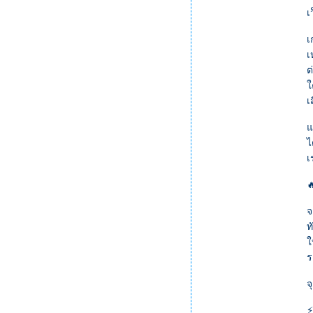
เ
เ
เ
ต
ใ
เ
แ
ไ
เ

จ
ท
ใ
ร
จ
⚡