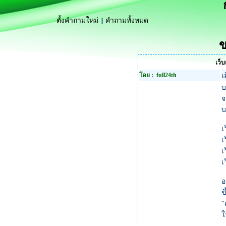
ตั้งคำถามใหม่
||
คำถามทั้งหมด
ข
เว็
โดย : full24th
เ
บ
จ
บ
เ
เ
เ
เ
อ
ข
“
ใ