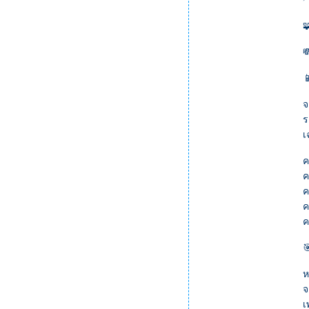



จ
ร
เ
ค
ค
ค
ค
ค

ห
จ
เ